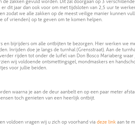
en de zakken gevuld worden. Dit zal doorgaan op 3 verschillend
er dit jaar dan ook voor om met tijdsloten van 2,5 uur te werke
zodat we alle zakken op de meest veilige manier kunnen vullen
lie of vrienden) op te geven om te komen helpen.
en bijrijders om alle ontbijten te bezorgen. Hier werken we me
n. Inrijden doe je langs de turnhal (Grensstraat). Aan de turn
 verder rijden tot onder de luifel van Don Bosco Mariaberg waar
orzien wij voldoende ontsmettingsgel, mondmaskers en handscho
tjes voor jullie beiden.
rden waarna je aan de deur aanbelt en op een paar meter afst
sen toch genieten van een heerlijk ontbijt.
en voldoen vragen wij u zich op voorhand via
deze link
aan te me