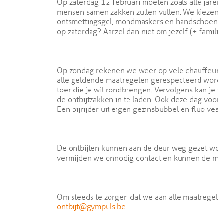
Op zaterdag 12 februari moeten zoals alle jar
mensen samen zakken zullen vullen. We kiezen 
ontsmettingsgel, mondmaskers en handschoenen 
op zaterdag? Aarzel dan niet om jezelf (+ fami
Op zondag rekenen we weer op vele chauffeurs 
alle geldende maatregelen gerespecteerd worde
toer die je wil rondbrengen. Vervolgens kan je
de ontbijtzakken in te laden. Ook deze dag vo
Een bijrijder uit eigen gezinsbubbel en fluo ves
De ontbijten kunnen aan de deur weg gezet wo
vermijden we onnodig contact en kunnen de men
Om steeds te zorgen dat we aan alle maatregel
ontbijt@gympuls.be