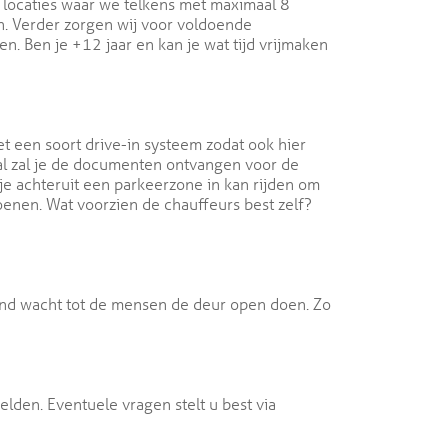
e locaties waar we telkens met maximaal 8
n. Verder zorgen wij voor voldoende
. Ben je +12 jaar en kan je wat tijd vrijmaken
t een soort drive-in systeem zodat ook hier
hal zal je de documenten ontvangen voor de
 je achteruit een parkeerzone in kan rijden om
enen. Wat voorzien de chauffeurs best zelf?
and wacht tot de mensen de deur open doen. Zo
lden. Eventuele vragen stelt u best via